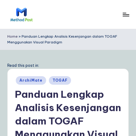
Skip
to
M
content
e
Home
»
Panduan Lengkap Analisis Kesenjangan dalam TOGAF
Menggunakan Visual Paradigm
t
h
o
Read this post in:
d
Posted
ArchiMate
TOGAF
P
in
Panduan Lengkap
o
Analisis Kesenjangan
s
t
dalam TOGAF
In
Menggunakan Visual