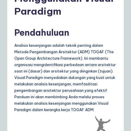
d
Paradigm
o
n
e
Pendahuluan
si
Analisis kesenjangan adalah teknik penting dalam
a
Metode Pengembangan Arsitektur (ADM) TOGAF (The
n
Open Group Architecture Framework). Ini membantu
organisasi mengidentifikasi perbedaan antara arsitektur
|
saat ini (dasar) dan arsitektur yang diinginkan (tujuan).
Y
Visual Paradigm menyediakan dukungan yang kuat untuk
melakukan analisis kesenjangan, memfasilitasi
o
pengembangan arsitektur perusahaan yang efektif.
u
Panduan ini akan membimbing Anda melalui proses
melakukan analisis kesenjangan menggunakan Visual
r
Paradigm dalam kerangka kerja TOGAF ADM.
D
ai