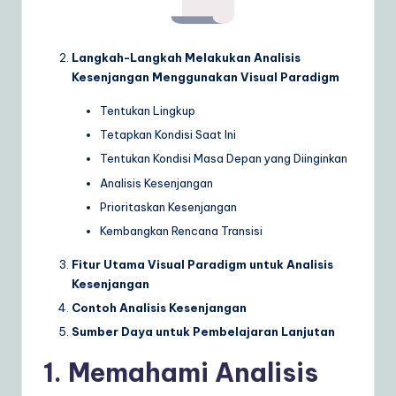
a
r
Langkah-Langkah Melakukan Analisis
Kesenjangan Menggunakan Visual Paradigm
e
S
Tentukan Lingkup
Tetapkan Kondisi Saat Ini
o
Tentukan Kondisi Masa Depan yang Diinginkan
lu
Analisis Kesenjangan
ti
Prioritaskan Kesenjangan
o
Kembangkan Rencana Transisi
n
Fitur Utama Visual Paradigm untuk Analisis
s
Kesenjangan
Contoh Analisis Kesenjangan
Sumber Daya untuk Pembelajaran Lanjutan
1. Memahami Analisis