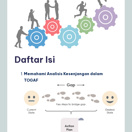
ly
G
ui
d
e
t
Daftar Isi
o
A
Memahami Analisis Kesenjangan dalam
TOGAF
I
&
S
o
ft
w