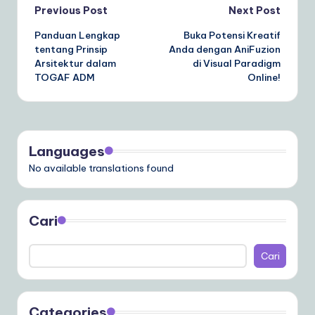
Post
Previous Post
Next Post
Panduan Lengkap
Buka Potensi Kreatif
navigation
tentang Prinsip
Anda dengan AniFuzion
Arsitektur dalam
di Visual Paradigm
TOGAF ADM
Online!
Languages
No available translations found
Cari
Cari
Categories