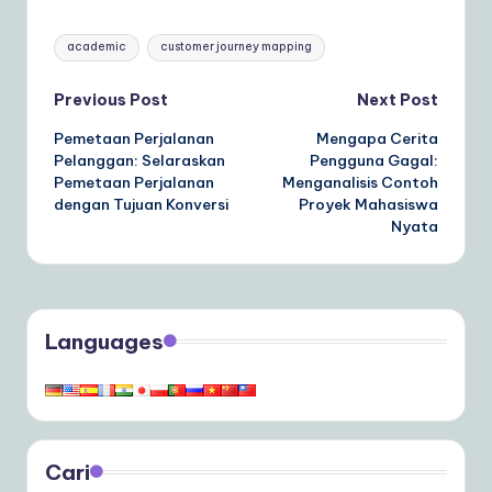
Tags:
academic
customer journey mapping
Post
Previous Post
Next Post
Pemetaan Perjalanan
Mengapa Cerita
navigation
Pelanggan: Selaraskan
Pengguna Gagal:
Pemetaan Perjalanan
Menganalisis Contoh
dengan Tujuan Konversi
Proyek Mahasiswa
Nyata
Languages
Cari