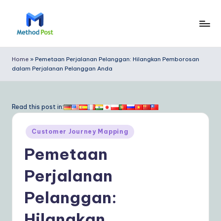
Skip
to
M
content
e
Home
»
Pemetaan Perjalanan Pelanggan: Hilangkan Pemborosan
dalam Perjalanan Pelanggan Anda
t
h
o
Read this post in:
d
Posted
Customer Journey Mapping
P
in
Pemetaan
o
s
Perjalanan
t
Pelanggan:
In
Hilangkan