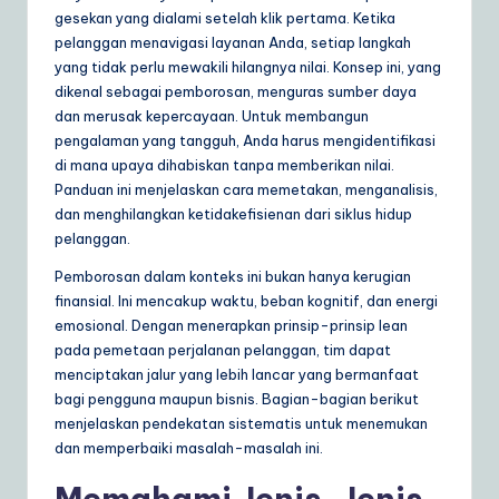
ly
gesekan yang dialami setelah klik pertama. Ketika
pelanggan menavigasi layanan Anda, setiap langkah
G
yang tidak perlu mewakili hilangnya nilai. Konsep ini, yang
ui
dikenal sebagai pemborosan, menguras sumber daya
dan merusak kepercayaan. Untuk membangun
d
pengalaman yang tangguh, Anda harus mengidentifikasi
e
di mana upaya dihabiskan tanpa memberikan nilai.
Panduan ini menjelaskan cara memetakan, menganalisis,
t
dan menghilangkan ketidakefisienan dari siklus hidup
o
pelanggan.
A
Pemborosan dalam konteks ini bukan hanya kerugian
finansial. Ini mencakup waktu, beban kognitif, dan energi
I
emosional. Dengan menerapkan prinsip-prinsip lean
&
pada pemetaan perjalanan pelanggan, tim dapat
menciptakan jalur yang lebih lancar yang bermanfaat
S
bagi pengguna maupun bisnis. Bagian-bagian berikut
o
menjelaskan pendekatan sistematis untuk menemukan
dan memperbaiki masalah-masalah ini.
ft
w