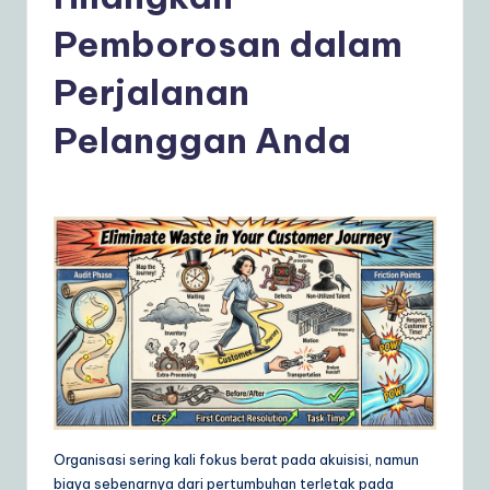
d
o
Pemborosan dalam
n
Perjalanan
e
Pelanggan Anda
si
a
n
|
Y
o
u
r
D
Organisasi sering kali fokus berat pada akuisisi, namun
ai
biaya sebenarnya dari pertumbuhan terletak pada