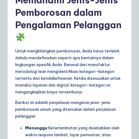
Memahami Jenis-Jenis
a
Pemborosan dalam
r
Pengalaman Pelanggan
e
S
o
Untuk menghilangkan pemborosan, Anda harus terlebih
dahulu mendefinisikan seperti apa bentuknya dalam
lu
lingkungan spesifik Anda. Berasal dari manufaktur,
ti
metodologi lean mengidentifikasi kategori-kategori
tertentu dari ketidakefisienan. Ketika disesuaikan untuk
o
interaksi layanan dan digital, kategori-kategori ini
n
mengungkapkan biaya tersembunyi.
s
Berikut ini adalah penjelasan mengenai jenis-jenis
pemborosan umum yang ditemukan dalam perjalanan
pelanggan:
Menunggu:
Keterlambatan yang disebabkan oleh
waktu respons lambat, layar pemuatan, atau