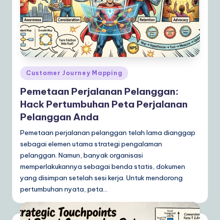
ly
G
ui
d
e
Posted
Customer Journey Mapping
in
t
Pemetaan Perjalanan Pelanggan:
o
Hack Pertumbuhan Peta Perjalanan
Pelanggan Anda
A
Pemetaan perjalanan pelanggan telah lama dianggap
I
sebagai elemen utama strategi pengalaman
&
pelanggan. Namun, banyak organisasi
S
memperlakukannya sebagai benda statis, dokumen
yang disimpan setelah sesi kerja. Untuk mendorong
o
pertumbuhan nyata, peta…
ft
w