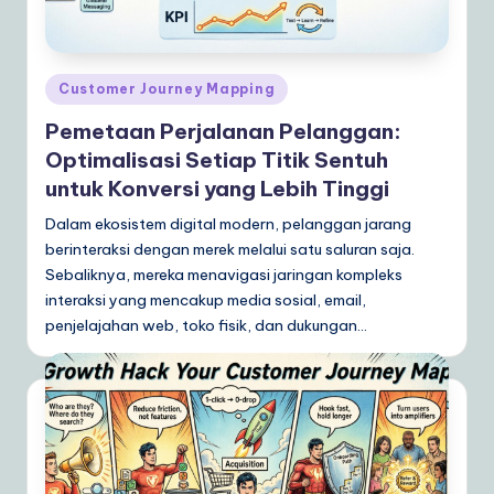
d
o
n
Posted
Customer Journey Mapping
e
in
Pemetaan Perjalanan Pelanggan:
si
Optimalisasi Setiap Titik Sentuh
a
untuk Konversi yang Lebih Tinggi
n
Dalam ekosistem digital modern, pelanggan jarang
berinteraksi dengan merek melalui satu saluran saja.
|
Sebaliknya, mereka menavigasi jaringan kompleks
Y
interaksi yang mencakup media sosial, email,
o
penjelajahan web, toko fisik, dan dukungan…
u
r
D
ai