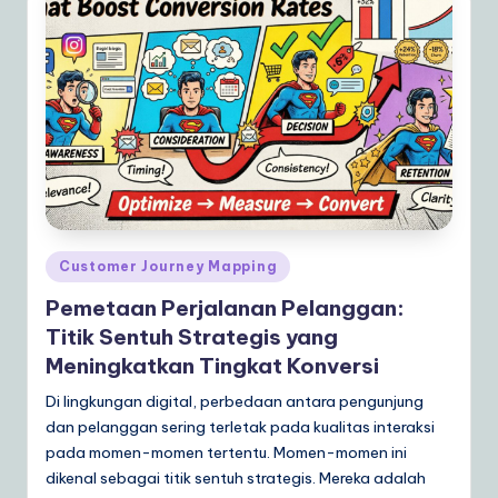
a
r
e
S
o
lu
ti
Posted
Customer Journey Mapping
o
in
Pemetaan Perjalanan Pelanggan:
n
Titik Sentuh Strategis yang
s
Meningkatkan Tingkat Konversi
Di lingkungan digital, perbedaan antara pengunjung
dan pelanggan sering terletak pada kualitas interaksi
pada momen-momen tertentu. Momen-momen ini
dikenal sebagai titik sentuh strategis. Mereka adalah