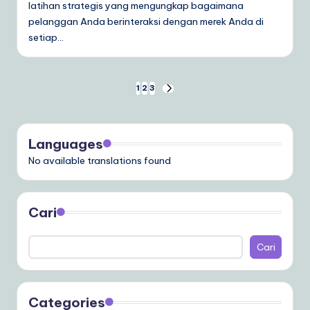
latihan strategis yang mengungkap bagaimana
pelanggan Anda berinteraksi dengan merek Anda di
setiap…
Paginasi
1
2
3
NEXT
PAGE
pos
Languages
No available translations found
Cari
Cari
Categories