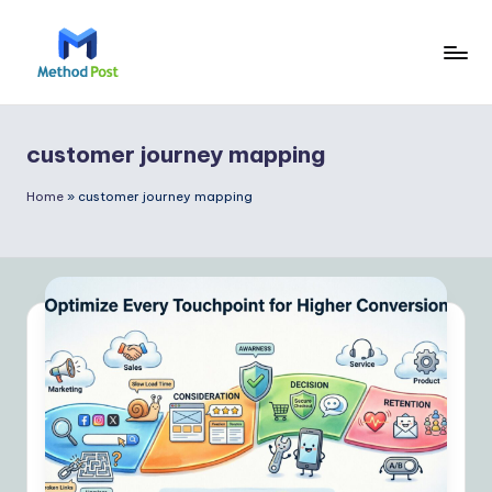
Skip
to
M
content
e
customer journey mapping
t
h
Home
»
customer journey mapping
o
d
P
o
s
t
In