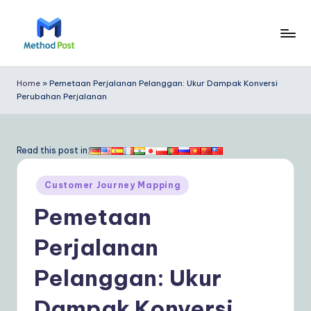
Skip
to
M
content
e
Home
»
Pemetaan Perjalanan Pelanggan: Ukur Dampak Konversi
Perubahan Perjalanan
t
h
o
Read this post in:
d
Posted
Customer Journey Mapping
P
in
Pemetaan
o
s
Perjalanan
t
Pelanggan: Ukur
In
Dampak Konversi