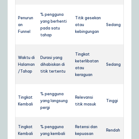
% pengguna
Penurun
Titik gesekan
yang berhenti
an
atau
Sedang
pada satu
Funnel
kebingungan
tahap
Tingkat
Waktu di
Durasi yang
keterlibatan
Halaman
dihabiskan di
Sedang
atau
/Tahap
titik tertentu
keraguan
% pengguna
Tingkat
Relevansi
yang langsung
Tinggi
Kembali
titik masuk
pergi
Tingkat
% pengguna
Retensi dan
Rendah
Kembali
yang kembali
kepuasan