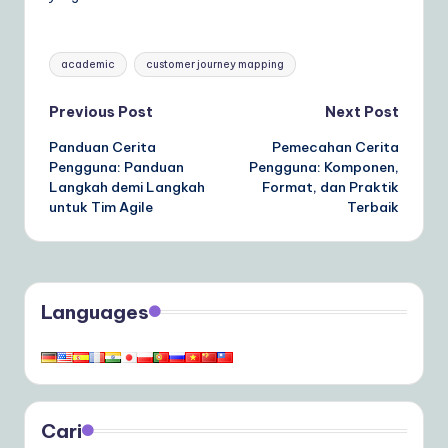
Tags:
academic
customer journey mapping
Post
Previous Post
Next Post
Panduan Cerita
Pemecahan Cerita
navigation
Pengguna: Panduan
Pengguna: Komponen,
Langkah demi Langkah
Format, dan Praktik
untuk Tim Agile
Terbaik
Languages
Cari