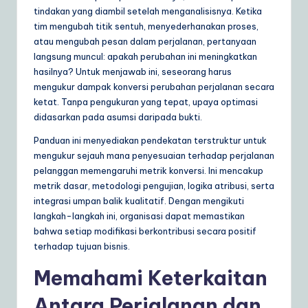
ly
tindakan yang diambil setelah menganalisisnya. Ketika
tim mengubah titik sentuh, menyederhanakan proses,
G
atau mengubah pesan dalam perjalanan, pertanyaan
ui
langsung muncul: apakah perubahan ini meningkatkan
hasilnya? Untuk menjawab ini, seseorang harus
d
mengukur dampak konversi perubahan perjalanan secara
e
ketat. Tanpa pengukuran yang tepat, upaya optimasi
didasarkan pada asumsi daripada bukti.
t
Panduan ini menyediakan pendekatan terstruktur untuk
o
mengukur sejauh mana penyesuaian terhadap perjalanan
A
pelanggan memengaruhi metrik konversi. Ini mencakup
metrik dasar, metodologi pengujian, logika atribusi, serta
I
integrasi umpan balik kualitatif. Dengan mengikuti
&
langkah-langkah ini, organisasi dapat memastikan
bahwa setiap modifikasi berkontribusi secara positif
S
terhadap tujuan bisnis.
o
Memahami Keterkaitan
ft
Antara Perjalanan dan
w