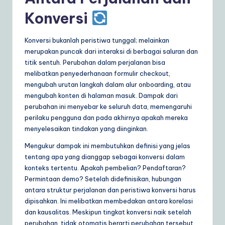
a
Konversi
r
Konversi bukanlah peristiwa tunggal; melainkan
e
merupakan puncak dari interaksi di berbagai saluran dan
S
titik sentuh. Perubahan dalam perjalanan bisa
melibatkan penyederhanaan formulir checkout,
o
mengubah urutan langkah dalam alur onboarding, atau
lu
mengubah konten di halaman masuk. Dampak dari
perubahan ini menyebar ke seluruh data, memengaruhi
ti
perilaku pengguna dan pada akhirnya apakah mereka
o
menyelesaikan tindakan yang diinginkan.
n
Mengukur dampak ini membutuhkan definisi yang jelas
tentang apa yang dianggap sebagai konversi dalam
s
konteks tertentu. Apakah pembelian? Pendaftaran?
Permintaan demo? Setelah didefinisikan, hubungan
antara struktur perjalanan dan peristiwa konversi harus
dipisahkan. Ini melibatkan membedakan antara korelasi
dan kausalitas. Meskipun tingkat konversi naik setelah
perubahan, tidak otomatis berarti perubahan tersebut