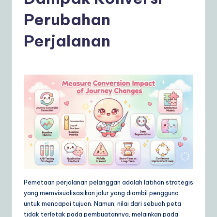
d
o
Perubahan
n
Perjalanan
e
si
a
n
|
Y
o
u
r
Pemetaan perjalanan pelanggan adalah latihan strategis
D
yang memvisualisasikan jalur yang diambil pengguna
untuk mencapai tujuan. Namun, nilai dari sebuah peta
ai
tidak terletak pada pembuatannya, melainkan pada