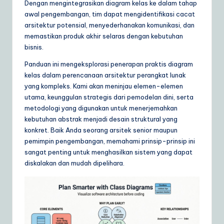
Dengan mengintegrasikan diagram kelas ke dalam tahap
ly
awal pengembangan, tim dapat mengidentifikasi cacat
G
arsitektur potensial, menyederhanakan komunikasi, dan
memastikan produk akhir selaras dengan kebutuhan
ui
bisnis.
d
Panduan ini mengeksplorasi penerapan praktis diagram
e
kelas dalam perencanaan arsitektur perangkat lunak
yang kompleks. Kami akan meninjau elemen-elemen
t
utama, keunggulan strategis dari pemodelan dini, serta
o
metodologi yang digunakan untuk menerjemahkan
kebutuhan abstrak menjadi desain struktural yang
A
konkret. Baik Anda seorang arsitek senior maupun
I
pemimpin pengembangan, memahami prinsip-prinsip ini
sangat penting untuk menghasilkan sistem yang dapat
&
diskalakan dan mudah dipelihara.
S
o
ft
w