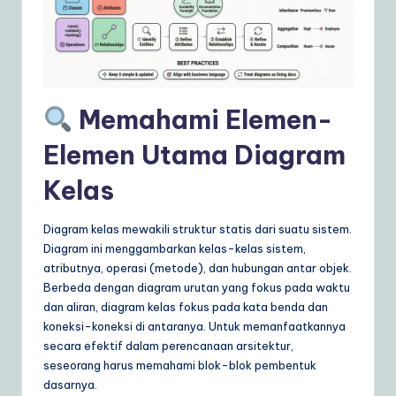
a
r
e
S
Memahami Elemen-
o
Elemen Utama Diagram
lu
Kelas
ti
o
Diagram kelas mewakili struktur statis dari suatu sistem.
Diagram ini menggambarkan kelas-kelas sistem,
n
atributnya, operasi (metode), dan hubungan antar objek.
s
Berbeda dengan diagram urutan yang fokus pada waktu
dan aliran, diagram kelas fokus pada kata benda dan
koneksi-koneksi di antaranya. Untuk memanfaatkannya
secara efektif dalam perencanaan arsitektur,
seseorang harus memahami blok-blok pembentuk
dasarnya.