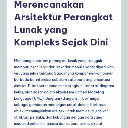
d
Merencanakan
o
Arsitektur Perangkat
n
Lunak yang
e
si
Kompleks Sejak Dini
a
n
Membangun sistem perangkat lunak yang tangguh
|
membutuhkan lebih dari sekadar menulis kode; diperlukan
visi yang jelas tentang bagaimana komponen-komponen
Y
berbeda berinteraksi sebelum satu baris implementasi
o
dimulai. Di inti perencanaan strategis ini terletak diagram
kelas, alat dasar dalam ekosistem Unified Modeling
u
Language (UML). Diagram-diagram ini berfungsi
r
sebagai gambaran rancangan untuk desain berbasis
objek, memungkinkan arsitek untuk memvisualisasikan
D
struktur, perilaku, dan hubungan dengan cara yang
ai
mudah dipahami manusia dan secara teknis akurat.