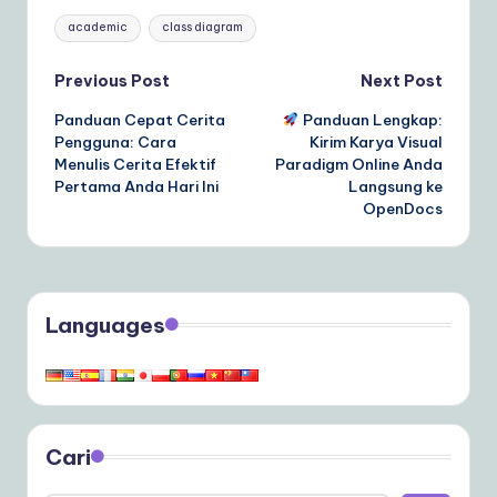
Tags:
academic
class diagram
Post
Previous Post
Next Post
Panduan Cepat Cerita
Panduan Lengkap:
navigation
Pengguna: Cara
Kirim Karya Visual
Menulis Cerita Efektif
Paradigm Online Anda
Pertama Anda Hari Ini
Langsung ke
OpenDocs
Languages
Cari