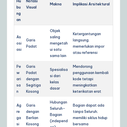
Hu
Notasi
Makna
Implikasi Arsitektural
bu
Visual
ng
an
Objek
Ketergantungan
As
saling
Garis
langsung;
osi
mengetah
Padat
memerlukan impor
asi
ui satu
atau referensi
sama lain
Pe
Garis
Mendorong
Spesialisa
w
Padat
penggunaan kembali
si dari
ari
dengan
kode tetapi
kelas
sa
Segitiga
meningkatkan
dasar
n
Kosong
keterikatan erat
Hubungan
Ag
Garis
Bagian dapat ada
Seluruh-
re
dengan
tanpa Seluruh;
Bagian
ga
Berlian
memiliki siklus hidup
(independ
si
Kosong
bersama
en)