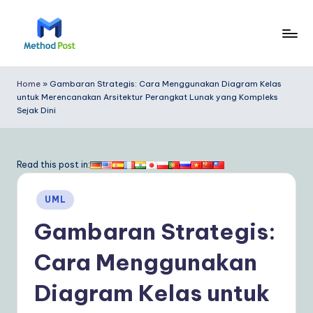
Skip
to
M
content
e
Home
»
Gambaran Strategis: Cara Menggunakan Diagram Kelas
untuk Merencanakan Arsitektur Perangkat Lunak yang Kompleks
t
Sejak Dini
h
o
Read this post in:
d
P
Posted
UML
in
o
Gambaran Strategis:
s
Cara Menggunakan
t
Diagram Kelas untuk
In