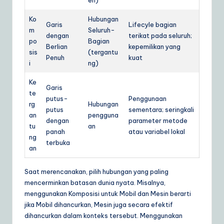
Ko
Hubungan
Garis
Lifecyle bagian
m
Seluruh-
dengan
terikat pada seluruh;
po
Bagian
Berlian
kepemilikan yang
sis
(tergantu
Penuh
kuat
i
ng)
Ke
Garis
te
putus-
Penggunaan
rg
Hubungan
putus
sementara; seringkali
an
pengguna
dengan
parameter metode
tu
an
panah
atau variabel lokal
ng
terbuka
an
Saat merencanakan, pilih hubungan yang paling
mencerminkan batasan dunia nyata. Misalnya,
menggunakan Komposisi untuk Mobil dan Mesin berarti
jika Mobil dihancurkan, Mesin juga secara efektif
dihancurkan dalam konteks tersebut. Menggunakan