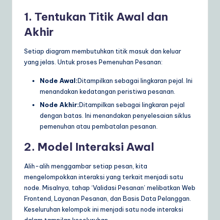
1. Tentukan Titik Awal dan
Akhir
Setiap diagram membutuhkan titik masuk dan keluar
yang jelas. Untuk proses Pemenuhan Pesanan:
Node Awal:
Ditampilkan sebagai lingkaran pejal. Ini
menandakan kedatangan peristiwa pesanan.
Node Akhir:
Ditampilkan sebagai lingkaran pejal
dengan batas. Ini menandakan penyelesaian siklus
pemenuhan atau pembatalan pesanan.
2. Model Interaksi Awal
Alih-alih menggambar setiap pesan, kita
mengelompokkan interaksi yang terkait menjadi satu
node. Misalnya, tahap ‘Validasi Pesanan’ melibatkan Web
Frontend, Layanan Pesanan, dan Basis Data Pelanggan.
Keseluruhan kelompok ini menjadi satu node interaksi
dalam tampilan keseluruhan.