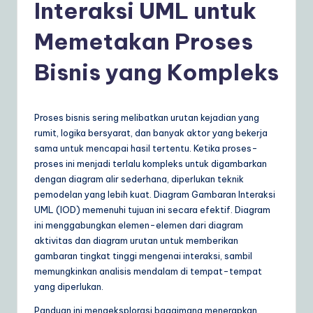
d
Interaksi UML untuk
o
Memetakan Proses
n
Bisnis yang Kompleks
e
si
a
Proses bisnis sering melibatkan urutan kejadian yang
rumit, logika bersyarat, dan banyak aktor yang bekerja
n
sama untuk mencapai hasil tertentu. Ketika proses-
|
proses ini menjadi terlalu kompleks untuk digambarkan
dengan diagram alir sederhana, diperlukan teknik
Y
pemodelan yang lebih kuat. Diagram Gambaran Interaksi
o
UML (IOD) memenuhi tujuan ini secara efektif. Diagram
ini menggabungkan elemen-elemen dari diagram
u
aktivitas dan diagram urutan untuk memberikan
r
gambaran tingkat tinggi mengenai interaksi, sambil
memungkinkan analisis mendalam di tempat-tempat
D
yang diperlukan.
ai
Panduan ini mengeksplorasi bagaimana menerapkan