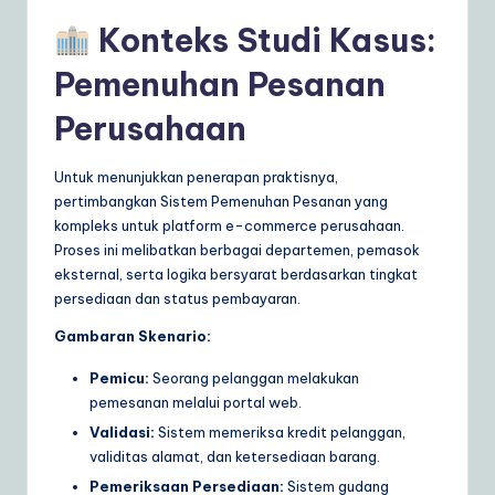
Konteks Studi Kasus:
Pemenuhan Pesanan
Perusahaan
Untuk menunjukkan penerapan praktisnya,
pertimbangkan Sistem Pemenuhan Pesanan yang
kompleks untuk platform e-commerce perusahaan.
Proses ini melibatkan berbagai departemen, pemasok
eksternal, serta logika bersyarat berdasarkan tingkat
persediaan dan status pembayaran.
Gambaran Skenario:
Pemicu:
Seorang pelanggan melakukan
pemesanan melalui portal web.
Validasi:
Sistem memeriksa kredit pelanggan,
validitas alamat, dan ketersediaan barang.
Pemeriksaan Persediaan:
Sistem gudang