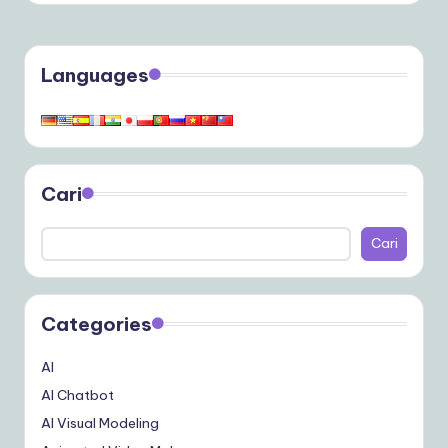
Languages
Cari
Cari
Categories
AI
AI Chatbot
AI Visual Modeling