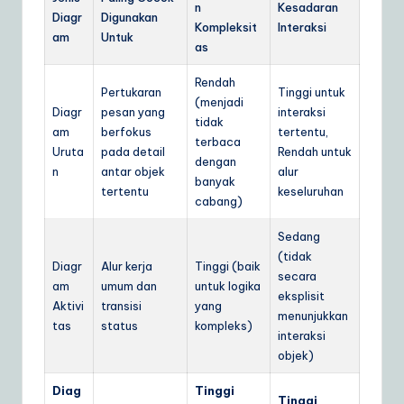
n
Kesadaran
Diagr
Digunakan
Kompleksit
Interaksi
am
Untuk
as
Rendah
Pertukaran
Tinggi untuk
(menjadi
Diagr
pesan yang
interaksi
tidak
am
berfokus
tertentu,
terbaca
Uruta
pada detail
Rendah untuk
dengan
n
antar objek
alur
banyak
tertentu
keseluruhan
cabang)
Sedang
(tidak
Diagr
Alur kerja
Tinggi (baik
secara
am
umum dan
untuk logika
eksplisit
Aktivi
transisi
yang
menunjukkan
tas
status
kompleks)
interaksi
objek)
Diag
Tinggi
Tinggi