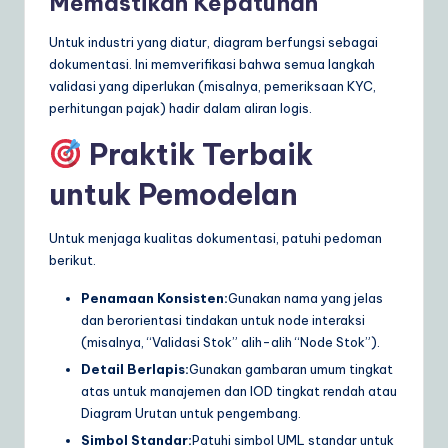
Memastikan Kepatuhan
Untuk industri yang diatur, diagram berfungsi sebagai
dokumentasi. Ini memverifikasi bahwa semua langkah
validasi yang diperlukan (misalnya, pemeriksaan KYC,
perhitungan pajak) hadir dalam aliran logis.
Praktik Terbaik
untuk Pemodelan
Untuk menjaga kualitas dokumentasi, patuhi pedoman
berikut.
Penamaan Konsisten:
Gunakan nama yang jelas
dan berorientasi tindakan untuk node interaksi
(misalnya, “Validasi Stok” alih-alih “Node Stok”).
Detail Berlapis:
Gunakan gambaran umum tingkat
atas untuk manajemen dan IOD tingkat rendah atau
Diagram Urutan untuk pengembang.
Simbol Standar:
Patuhi simbol UML standar untuk