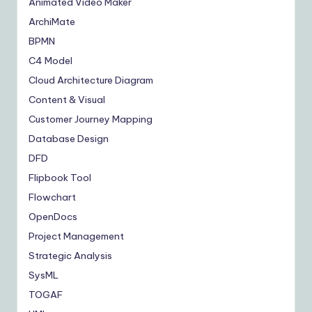
Animated Video Maker
ArchiMate
BPMN
C4 Model
Cloud Architecture Diagram
Content & Visual
Customer Journey Mapping
Database Design
DFD
Flipbook Tool
Flowchart
OpenDocs
Project Management
Strategic Analysis
SysML
TOGAF