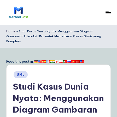
Skip
to
M
content
e
Home
»
Studi Kasus Dunia Nyata: Menggunakan Diagram
Gambaran Interaksi UML untuk Memetakan Proses Bisnis yang
t
Kompleks
h
o
Read this post in:
d
P
Posted
UML
in
o
Studi Kasus Dunia
s
Nyata: Menggunakan
t
Diagram Gambaran
In