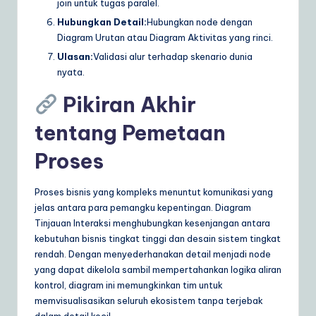
join untuk tugas paralel.
Hubungkan Detail:
Hubungkan node dengan
Diagram Urutan atau Diagram Aktivitas yang rinci.
Ulasan:
Validasi alur terhadap skenario dunia
nyata.
Pikiran Akhir
tentang Pemetaan
Proses
Proses bisnis yang kompleks menuntut komunikasi yang
jelas antara para pemangku kepentingan. Diagram
Tinjauan Interaksi menghubungkan kesenjangan antara
kebutuhan bisnis tingkat tinggi dan desain sistem tingkat
rendah. Dengan menyederhanakan detail menjadi node
yang dapat dikelola sambil mempertahankan logika aliran
kontrol, diagram ini memungkinkan tim untuk
memvisualisasikan seluruh ekosistem tanpa terjebak