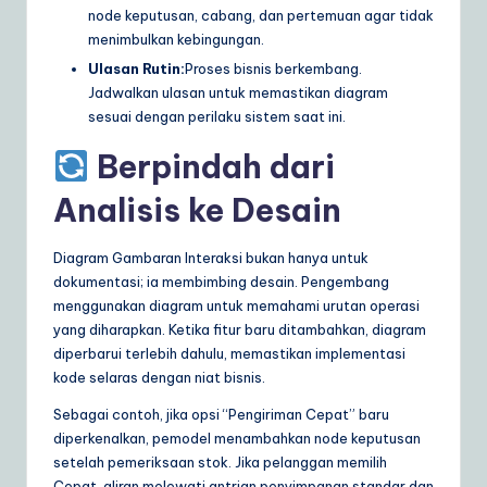
node keputusan, cabang, dan pertemuan agar tidak
menimbulkan kebingungan.
Ulasan Rutin:
Proses bisnis berkembang.
Jadwalkan ulasan untuk memastikan diagram
sesuai dengan perilaku sistem saat ini.
Berpindah dari
Analisis ke Desain
Diagram Gambaran Interaksi bukan hanya untuk
dokumentasi; ia membimbing desain. Pengembang
menggunakan diagram untuk memahami urutan operasi
yang diharapkan. Ketika fitur baru ditambahkan, diagram
diperbarui terlebih dahulu, memastikan implementasi
kode selaras dengan niat bisnis.
Sebagai contoh, jika opsi “Pengiriman Cepat” baru
diperkenalkan, pemodel menambahkan node keputusan
setelah pemeriksaan stok. Jika pelanggan memilih
Cepat, aliran melewati antrian penyimpanan standar dan