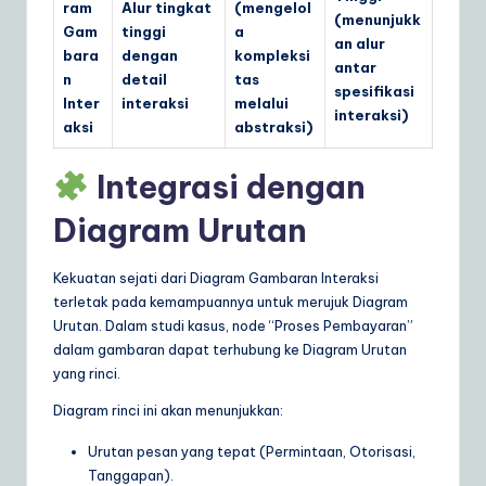
ram
Alur tingkat
(mengelol
(menunjukk
Gam
tinggi
a
an alur
bara
dengan
kompleksi
antar
n
detail
tas
spesifikasi
Inter
interaksi
melalui
interaksi)
aksi
abstraksi)
Integrasi dengan
Diagram Urutan
Kekuatan sejati dari Diagram Gambaran Interaksi
terletak pada kemampuannya untuk merujuk Diagram
Urutan. Dalam studi kasus, node “Proses Pembayaran”
dalam gambaran dapat terhubung ke Diagram Urutan
yang rinci.
Diagram rinci ini akan menunjukkan:
Urutan pesan yang tepat (Permintaan, Otorisasi,
Tanggapan).