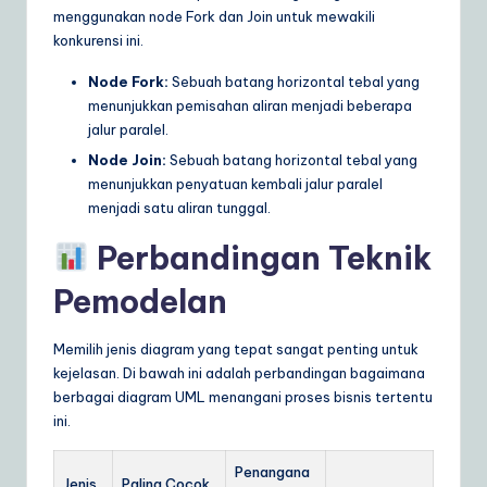
menggunakan node Fork dan Join untuk mewakili
konkurensi ini.
Node Fork:
Sebuah batang horizontal tebal yang
menunjukkan pemisahan aliran menjadi beberapa
jalur paralel.
Node Join:
Sebuah batang horizontal tebal yang
menunjukkan penyatuan kembali jalur paralel
menjadi satu aliran tunggal.
Perbandingan Teknik
Pemodelan
Memilih jenis diagram yang tepat sangat penting untuk
kejelasan. Di bawah ini adalah perbandingan bagaimana
berbagai diagram UML menangani proses bisnis tertentu
ini.
Penangana
Jenis
Paling Cocok