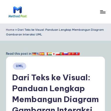
Skip
to
M
content
e
Home
»
Dari Teks ke Visual: Panduan Lengkap Membangun Diagram
Gambaran Interaksi UML
t
h
o
Read this post in:
d
Posted
UML
P
in
Dari Teks ke Visual:
o
s
Panduan Lengkap
t
Membangun Diagram
In
Gambaran Interaksi