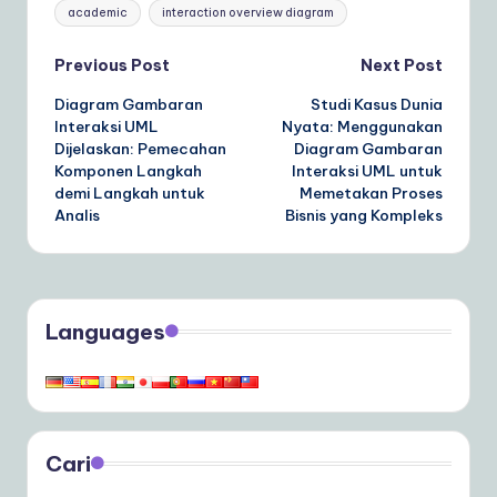
Tags:
academic
interaction overview diagram
Post
Previous Post
Next Post
Diagram Gambaran
Studi Kasus Dunia
navigation
Interaksi UML
Nyata: Menggunakan
Dijelaskan: Pemecahan
Diagram Gambaran
Komponen Langkah
Interaksi UML untuk
demi Langkah untuk
Memetakan Proses
Analis
Bisnis yang Kompleks
Languages
Cari