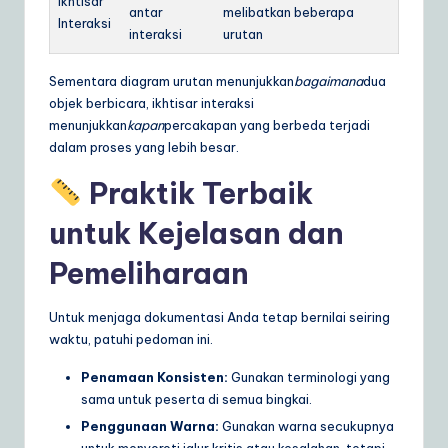
Ikhtisar
antar
melibatkan beberapa
Interaksi
interaksi
urutan
Sementara diagram urutan menunjukkan
bagaimana
dua
objek berbicara, ikhtisar interaksi
menunjukkan
kapan
percakapan yang berbeda terjadi
dalam proses yang lebih besar.
Praktik Terbaik
untuk Kejelasan dan
Pemeliharaan
Untuk menjaga dokumentasi Anda tetap bernilai seiring
waktu, patuhi pedoman ini.
Penamaan Konsisten:
Gunakan terminologi yang
sama untuk peserta di semua bingkai.
Penggunaan Warna:
Gunakan warna secukupnya
untuk menyoroti jalur kritis atau kesalahan, tetapi