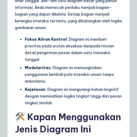
linier tunggal. Alih-alih satu diagram besar yang penuh
a
informasi, Anda memecah perilaku menjadi bagian-
bagian yang dapat dikelola. Setiap bagian menjadi
r
kerangka interaksi tertentu, yang dihubungkan oleh logika
e
gambaran umum.
S
Fokus Aliran Kontrol:
Diagram ini memberi
prioritas pada urutan eksekusi daripada rincian
o
detail pengiriman pesan dalam satu transaksi
lu
tunggal.
ti
Modularitas:
Diagram ini memungkinkan
penggunaan kembali pola interaksi umum tanpa
o
redundansi.
n
Kejelasan:
Diagram ini mengurangi beban kognitif
dengan memisahkan logika tingkat tinggi dari pesan
s
tingkat rendah.
Kapan Menggunakan
Jenis Diagram Ini