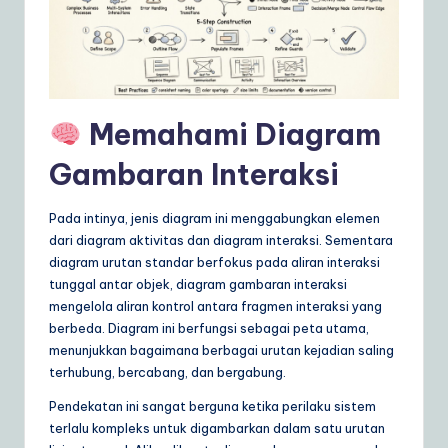
ly
G
ui
d
Memahami Diagram
e
Gambaran Interaksi
t
o
Pada intinya, jenis diagram ini menggabungkan elemen
A
dari diagram aktivitas dan diagram interaksi. Sementara
diagram urutan standar berfokus pada aliran interaksi
I
tunggal antar objek, diagram gambaran interaksi
&
mengelola aliran kontrol antara fragmen interaksi yang
berbeda. Diagram ini berfungsi sebagai peta utama,
S
menunjukkan bagaimana berbagai urutan kejadian saling
o
terhubung, bercabang, dan bergabung.
ft
Pendekatan ini sangat berguna ketika perilaku sistem
terlalu kompleks untuk digambarkan dalam satu urutan
w