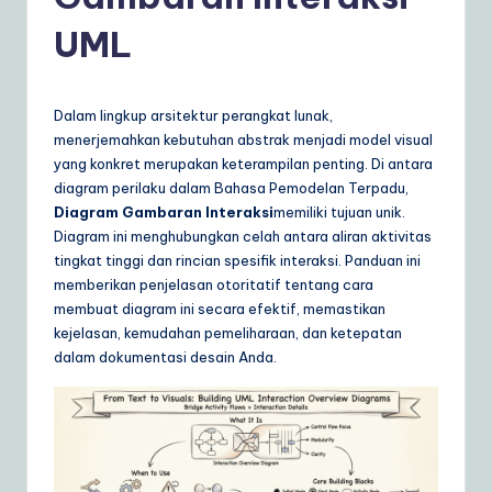
d
o
UML
n
e
Dalam lingkup arsitektur perangkat lunak,
si
menerjemahkan kebutuhan abstrak menjadi model visual
yang konkret merupakan keterampilan penting. Di antara
a
diagram perilaku dalam Bahasa Pemodelan Terpadu,
n
Diagram Gambaran Interaksi
memiliki tujuan unik.
Diagram ini menghubungkan celah antara aliran aktivitas
|
tingkat tinggi dan rincian spesifik interaksi. Panduan ini
Y
memberikan penjelasan otoritatif tentang cara
membuat diagram ini secara efektif, memastikan
o
kejelasan, kemudahan pemeliharaan, dan ketepatan
u
dalam dokumentasi desain Anda.
r
D
ai