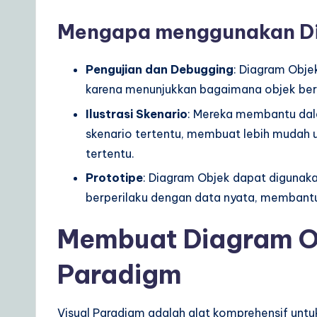
e
Mengapa menggunakan D
t
o
Pengujian dan Debugging
: Diagram Obje
A
karena menunjukkan bagaimana objek beri
Ilustrasi Skenario
: Mereka membantu dal
I
skenario tertentu, membuat lebih mudah 
&
tertentu.
Prototipe
: Diagram Objek dapat digunak
S
berperilaku dengan data nyata, membantu
o
Membuat Diagram Ob
ft
Paradigm
w
a
Visual Paradigm adalah alat komprehensif un