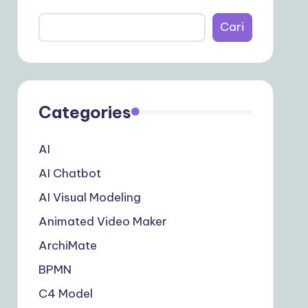
Cari
Categories
AI
AI Chatbot
AI Visual Modeling
Animated Video Maker
ArchiMate
BPMN
C4 Model