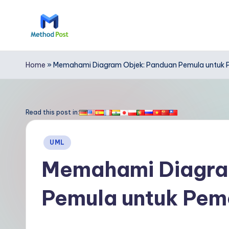
Skip
to
M
content
e
Home
»
Memahami Diagram Objek: Panduan Pemula untuk
t
h
Read this post in:
o
Posted
UML
d
in
Memahami Diagra
P
Pemula untuk Pe
o
s