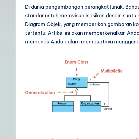
t
Di dunia pengembangan perangkat lunak, Bah
standar untuk memvisualisasikan desain suatu
In
Diagram Objek, yang memberikan gambaran kond
d
tertentu. Artikel ini akan memperkenalkan And
memandu Anda dalam membuatnya menggunakan
o
n
e
si
a
n
|
Y