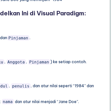
lkan Ini di Visual Paradigm:
 dan
.
Pinjaman
,
,
) ke setiap contoh.
ku
Anggota
Pinjaman
,
, dan atur nilai seperti “1984” dan
udul
penulis
k
dan atur nilai menjadi “Jane Doe”.
nama