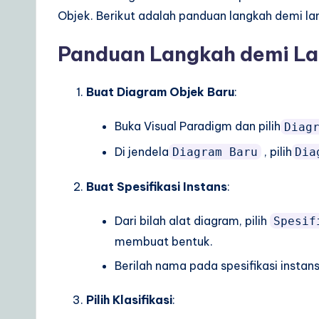
r
Objek. Berikut adalah panduan langkah demi 
e
Panduan Langkah demi L
S
Buat Diagram Objek Baru
:
o
Buka Visual Paradigm dan pilih
Diag
lu
Di jendela
, pilih
Diagram Baru
Dia
ti
Buat Spesifikasi Instans
:
o
n
Dari bilah alat diagram, pilih
Spesif
membuat bentuk.
s
Berilah nama pada spesifikasi instan
Pilih Klasifikasi
: