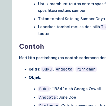
Untuk membuat tautan antara spesifi
spesifikasi instans sumber.
Tekan tombol Katalog Sumber Daya dan
Lepaskan tombol mouse dan pilih
Ta
tautan.
Contoh
Mari kita pertimbangkan contoh sederhana dar
Kelas
:
,
,
Buku
Anggota
Pinjaman
Objek
:
: “1984” oleh George Orwell
Buku
: Jane Doe
Anggota
: Catatan pinjaman untu
Pinjaman