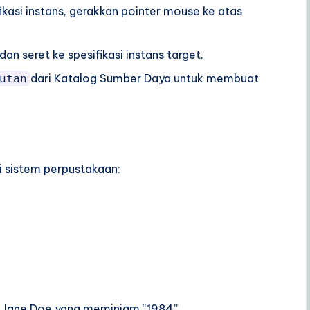
kasi instans, gerakkan pointer mouse ke atas
 seret ke spesifikasi instans target.
dari Katalog Sumber Daya untuk membuat
utan
i sistem perpustakaan:
k Jane Doe yang meminjam “1984”