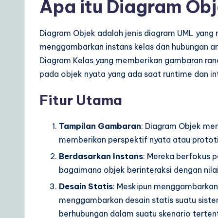
Apa itu Diagram Ob
o
Diagram Objek adalah jenis diagram UML yang 
u
menggambarkan instans kelas dan hubungan an
r
Diagram Kelas yang memberikan gambaran ranc
pada objek nyata yang ada saat runtime dan in
D
a
Fitur Utama
il
Tampilan Gambaran
: Diagram Objek men
y
memberikan perspektif nyata atau protot
Berdasarkan Instans
: Mereka berfokus p
G
bagaimana objek berinteraksi dengan nilai 
ui
Desain Statis
: Meskipun menggambarkan 
d
menggambarkan desain statis suatu sis
berhubungan dalam suatu skenario terten