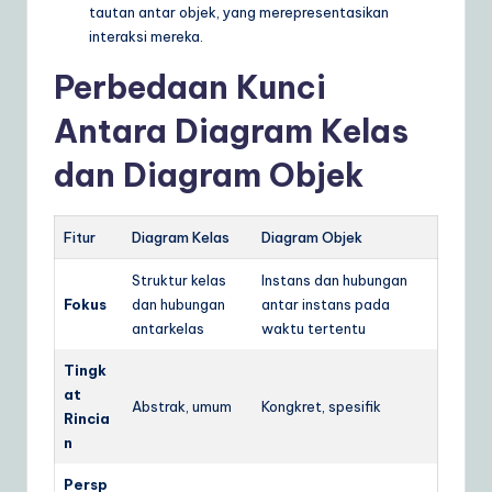
tautan antar objek, yang merepresentasikan
interaksi mereka.
Perbedaan Kunci
Antara Diagram Kelas
dan Diagram Objek
Fitur
Diagram Kelas
Diagram Objek
Struktur kelas
Instans dan hubungan
Fokus
dan hubungan
antar instans pada
antarkelas
waktu tertentu
Tingk
at
Abstrak, umum
Kongkret, spesifik
Rincia
n
Persp