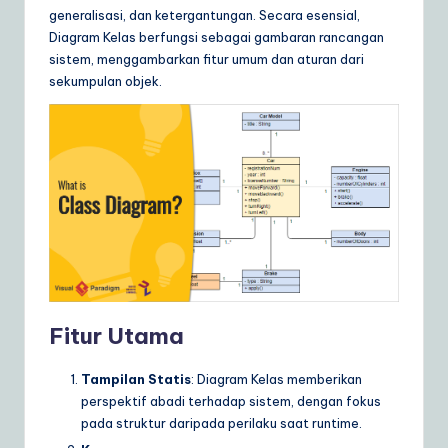
generalisasi, dan ketergantungan. Secara esensial,
a
Diagram Kelas berfungsi sebagai gambaran rancangan
r
sistem, menggambarkan fitur umum dan aturan dari
sekumpulan objek.
e
S
o
lu
ti
o
n
s
Fitur Utama
Tampilan Statis
: Diagram Kelas memberikan
perspektif abadi terhadap sistem, dengan fokus
pada struktur daripada perilaku saat runtime.