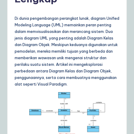
d
o
n
Di dunia pengembangan perangkat lunak, diagram Unified
Modeling Language (UML) memainkan peran penting
e
dalam memvisualisasikan dan merancang sistem. Dua
si
jenis diagram UML yang penting adalah Diagram Kelas
dan Diagram Objek. Meskipun keduanya digunakan untuk
a
pemodelan, mereka memiliki tujuan yang berbeda dan
n
memberikan wawasan unik mengenai struktur dan
perilaku suatu sistem. Artikel ini mengeksplorasi
|
perbedaan antara Diagram Kelas dan Diagram Objek,
Y
penggunaannya, serta cara membuatnya menggunakan
alat seperti Visual Paradigm.
o
u
r
D
ai