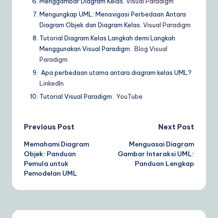
Menggambar Diagram Kelas.
Visual Paradigm
Mengungkap UML: Menavigasi Perbedaan Antara
Diagram Objek dan Diagram Kelas.
Visual Paradigm
Tutorial Diagram Kelas Langkah demi Langkah
Menggunakan Visual Paradigm.
Blog Visual
Paradigm
Apa perbedaan utama antara diagram kelas UML?
LinkedIn
Tutorial Visual Paradigm.
YouTube
Post
Previous Post
Next Post
Memahami Diagram
Menguasai Diagram
navigation
Objek: Panduan
Gambar Interaksi UML:
Pemula untuk
Panduan Lengkap
Pemodelan UML