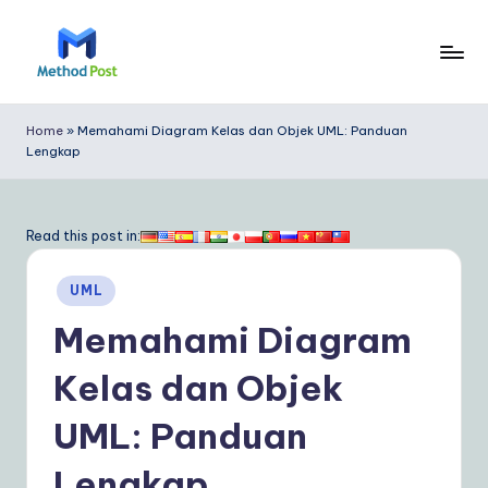
Skip
to
M
content
e
Home
»
Memahami Diagram Kelas dan Objek UML: Panduan
Lengkap
t
h
o
Read this post in:
d
Posted
UML
P
in
Memahami Diagram
o
s
Kelas dan Objek
t
UML: Panduan
In
Lengkap