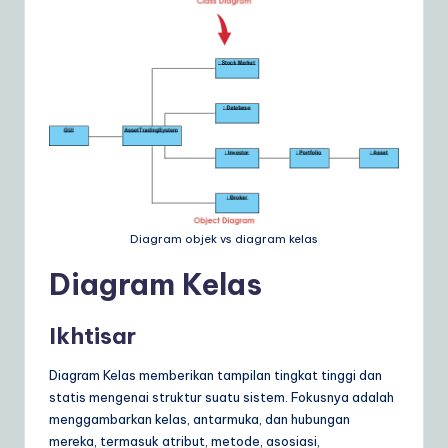
ly
G
ui
d
e
t
o
A
Diagram objek vs diagram kelas
I
Diagram Kelas
&
Ikhtisar
S
o
Diagram Kelas memberikan tampilan tingkat tinggi dan
statis mengenai struktur suatu sistem. Fokusnya adalah
ft
menggambarkan kelas, antarmuka, dan hubungan
w
mereka, termasuk atribut, metode, asosiasi,