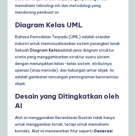
memahami teknologi inti dan metodologi yang
a
mendorong pembuat ini.
r
Diagram Kelas UML
e
S
Bahasa Pemodelan Terpadu (UML) adalah standar
industri untuk memvisualisasikan sistem perangkat lunak.
o
Sebuah
Diagram Kelas
adalah jenis diagram struktur
lu
statis yang menggambarkan struktur suatu sistem
dengan menunjukkan kelas-kelas sistem, atributnya,
ti
operasi (atau metode), dan hubungan antar objek. Ini
o
adalah gambaran rancangan pemrograman berorientasi
objek.
n
Desain yang Ditingkatkan oleh
s
AI
Alat ini menggunakan Kecerdasan Buatan tidak hanya
untuk menggambar kotak, tetapi untuk memahami
konteks. Alat ini menawarkan fitur seperti
Generasi