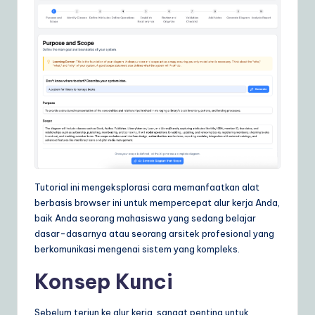
ly
G
ui
d
e
t
o
A
Tutorial ini mengeksplorasi cara memanfaatkan alat
I
berbasis browser ini untuk mempercepat alur kerja Anda,
&
baik Anda seorang mahasiswa yang sedang belajar
dasar-dasarnya atau seorang arsitek profesional yang
S
berkomunikasi mengenai sistem yang kompleks.
o
Konsep Kunci
ft
w
Sebelum terjun ke alur kerja, sangat penting untuk