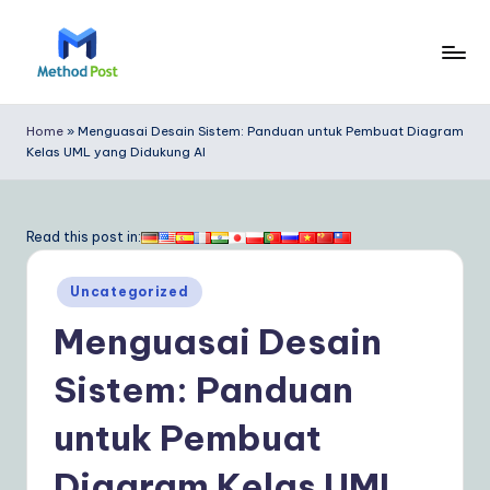
Skip
to
M
content
e
Home
»
Menguasai Desain Sistem: Panduan untuk Pembuat Diagram
Kelas UML yang Didukung AI
t
h
o
Read this post in:
d
Posted
Uncategorized
P
in
Menguasai Desain
o
s
Sistem: Panduan
t
untuk Pembuat
In
Diagram Kelas UML