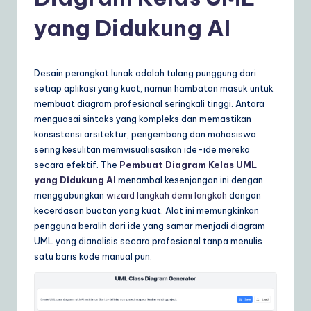
d
o
yang Didukung AI
n
e
Desain perangkat lunak adalah tulang punggung dari
si
setiap aplikasi yang kuat, namun hambatan masuk untuk
membuat diagram profesional seringkali tinggi. Antara
a
menguasai sintaks yang kompleks dan memastikan
n
konsistensi arsitektur, pengembang dan mahasiswa
sering kesulitan memvisualisasikan ide-ide mereka
|
secara efektif. The
Pembuat Diagram Kelas UML
Y
yang Didukung AI
menambal kesenjangan ini dengan
menggabungkan
wizard langkah demi langkah
dengan
o
kecerdasan buatan yang kuat. Alat ini memungkinkan
u
pengguna beralih dari ide yang samar menjadi diagram
UML yang dianalisis secara profesional tanpa menulis
r
satu baris kode manual pun.
D
ai