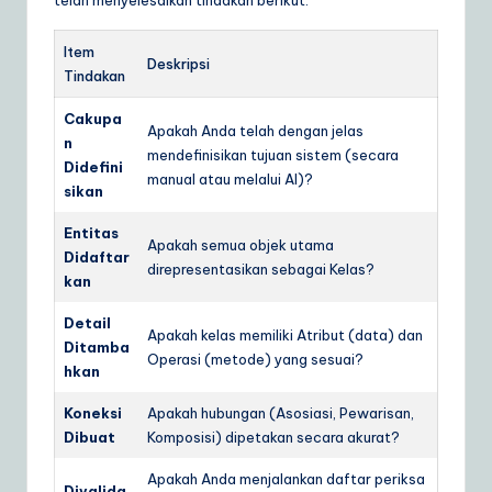
telah menyelesaikan tindakan berikut:
Item
Deskripsi
Tindakan
Cakupa
Apakah Anda telah dengan jelas
n
mendefinisikan tujuan sistem (secara
Didefini
manual atau melalui AI)?
sikan
Entitas
Apakah semua objek utama
Didaftar
direpresentasikan sebagai Kelas?
kan
Detail
Apakah kelas memiliki Atribut (data) dan
Ditamba
Operasi (metode) yang sesuai?
hkan
Koneksi
Apakah hubungan (Asosiasi, Pewarisan,
Dibuat
Komposisi) dipetakan secara akurat?
Apakah Anda menjalankan daftar periksa
Divalida