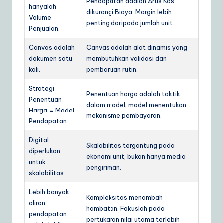
Pendapatan adalah Arus Kas
hanyalah
dikurangi Biaya. Margin lebih
Volume
penting daripada jumlah unit.
Penjualan.
Canvas adalah
Canvas adalah alat dinamis yang
dokumen satu
membutuhkan validasi dan
kali.
pembaruan rutin.
Strategi
Penentuan harga adalah taktik
Penentuan
dalam model; model menentukan
Harga = Model
mekanisme pembayaran.
Pendapatan.
Digital
Skalabilitas tergantung pada
diperlukan
ekonomi unit, bukan hanya media
untuk
pengiriman.
skalabilitas.
Lebih banyak
Kompleksitas menambah
aliran
hambatan. Fokuslah pada
pendapatan
pertukaran nilai utama terlebih