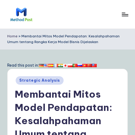
Skip
to
M
content
e
Home
»
Membantai Mitos Model Pendapatan: Kesalahpahaman
Umum tentang Rangka Kerja Model Bisnis Dijelaskan
t
h
o
Read this post in:
d
Posted
Strategic Analysis
P
in
Membantai Mitos
o
s
Model Pendapatan:
t
Kesalahpahaman
In
Umum tentang