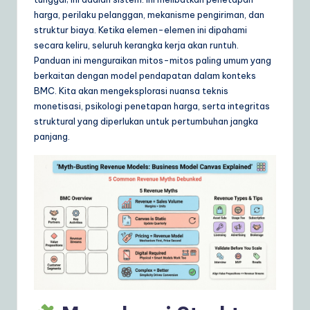
ly
harga, perilaku pelanggan, mekanisme pengiriman, dan
G
struktur biaya. Ketika elemen-elemen ini dipahami
secara keliru, seluruh kerangka kerja akan runtuh.
ui
Panduan ini menguraikan mitos-mitos paling umum yang
d
berkaitan dengan model pendapatan dalam konteks
BMC. Kita akan mengeksplorasi nuansa teknis
e
monetisasi, psikologi penetapan harga, serta integritas
t
struktural yang diperlukan untuk pertumbuhan jangka
panjang.
o
A
I
&
S
o
ft
w