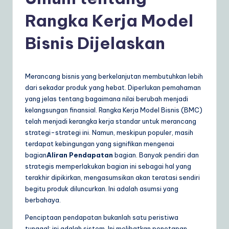
d
o
Rangka Kerja Model
n
Bisnis Dijelaskan
e
si
Merancang bisnis yang berkelanjutan membutuhkan lebih
a
dari sekadar produk yang hebat. Diperlukan pemahaman
n
yang jelas tentang bagaimana nilai berubah menjadi
kelangsungan finansial. Rangka Kerja Model Bisnis (BMC)
|
telah menjadi kerangka kerja standar untuk merancang
Y
strategi-strategi ini. Namun, meskipun populer, masih
terdapat kebingungan yang signifikan mengenai
o
bagian
Aliran Pendapatan
bagian. Banyak pendiri dan
u
strategis memperlakukan bagian ini sebagai hal yang
terakhir dipikirkan, mengasumsikan akan teratasi sendiri
r
begitu produk diluncurkan. Ini adalah asumsi yang
D
berbahaya.
ai
Penciptaan pendapatan bukanlah satu peristiwa
tunggal; ini adalah sistem. Ini melibatkan penetapan