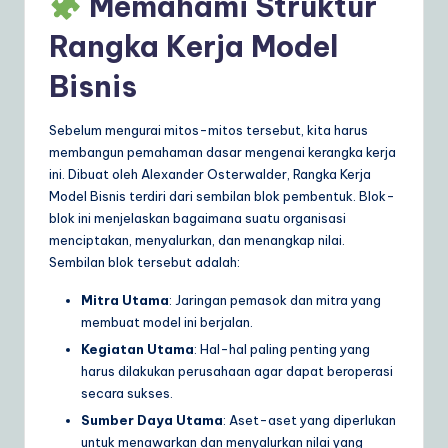
Memahami Struktur
a
Rangka Kerja Model
r
Bisnis
e
S
Sebelum mengurai mitos-mitos tersebut, kita harus
membangun pemahaman dasar mengenai kerangka kerja
o
ini. Dibuat oleh Alexander Osterwalder, Rangka Kerja
lu
Model Bisnis terdiri dari sembilan blok pembentuk. Blok-
blok ini menjelaskan bagaimana suatu organisasi
ti
menciptakan, menyalurkan, dan menangkap nilai.
o
Sembilan blok tersebut adalah:
n
Mitra Utama
: Jaringan pemasok dan mitra yang
s
membuat model ini berjalan.
Kegiatan Utama
: Hal-hal paling penting yang
harus dilakukan perusahaan agar dapat beroperasi
secara sukses.
Sumber Daya Utama
: Aset-aset yang diperlukan
untuk menawarkan dan menyalurkan nilai yang