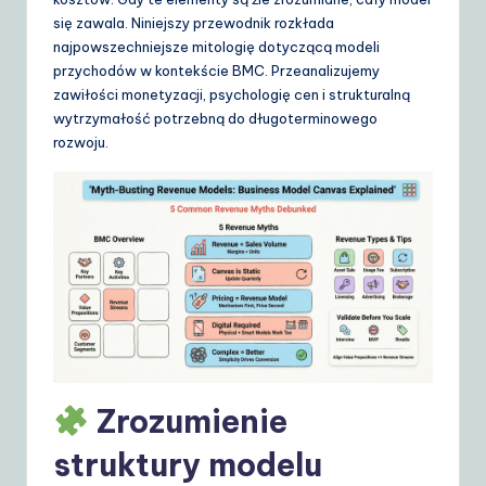
d
się zawala. Niniejszy przewodnik rozkłada
e
najpowszechniejsze mitologię dotyczącą modeli
przychodów w kontekście BMC. Przeanalizujemy
t
zawiłości monetyzacji, psychologię cen i strukturalną
o
wytrzymałość potrzebną do długoterminowego
rozwoju.
A
I
&
S
o
ft
w
a
Zrozumienie
r
struktury modelu
e