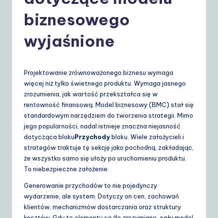
o
li
biznesowego
s
wyjaśnione
h
|
Projektowanie zrównoważonego biznesu wymaga
Y
więcej niż tylko świetnego produktu. Wymaga jasnego
o
zrozumienia, jak wartość przekształca się w
rentowność finansową. Model biznesowy (BMC) stał się
u
standardowym narzędziem do tworzenia strategii. Mimo
r
jego popularności, nadal istnieje znaczna niejasność
dotycząca bloku
Przychody
bloku. Wiele założycieli i
D
strategów traktuje tę sekcję jako pochodną, zakładając,
ai
że wszystko samo się ułoży po uruchomieniu produktu.
To niebezpieczne założenie.
ly
Generowanie przychodów to nie pojedynczy
G
wydarzenie, ale system. Dotyczy on cen, zachowań
ui
klientów, mechanizmów dostarczania oraz struktury
kosztów. Gdy te elementy są źle zrozumiane, cały model