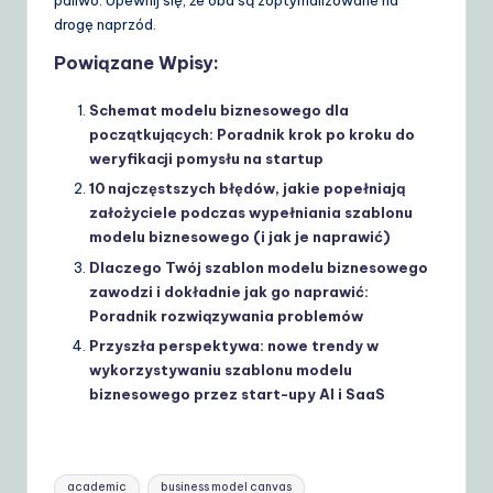
paliwo. Upewnij się, że oba są zoptymalizowane na
drogę naprzód.
Powiązane Wpisy:
Schemat modelu biznesowego dla
początkujących: Poradnik krok po kroku do
weryfikacji pomysłu na startup
10 najczęstszych błędów, jakie popełniają
założyciele podczas wypełniania szablonu
modelu biznesowego (i jak je naprawić)
Dlaczego Twój szablon modelu biznesowego
zawodzi i dokładnie jak go naprawić:
Poradnik rozwiązywania problemów
Przyszła perspektywa: nowe trendy w
wykorzystywaniu szablonu modelu
biznesowego przez start-upy AI i SaaS
Tags:
academic
business model canvas