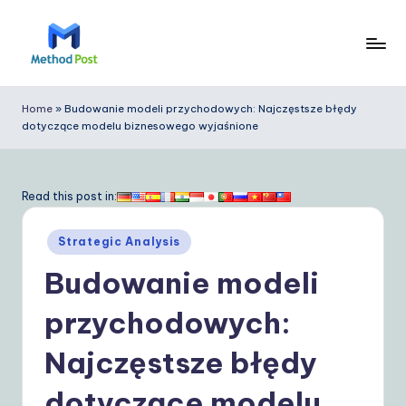
Skip
to
M
content
e
Home
»
Budowanie modeli przychodowych: Najczęstsze błędy
dotyczące modelu biznesowego wyjaśnione
t
h
o
Read this post in:
d
Posted
Strategic Analysis
P
in
Budowanie modeli
o
s
przychodowych:
t
Najczęstsze błędy
P
dotyczące modelu