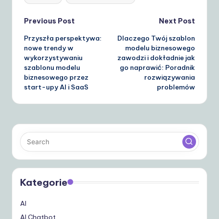
Post
Previous Post
Next Post
Przyszła perspektywa:
Dlaczego Twój szablon
navigation
nowe trendy w
modelu biznesowego
wykorzystywaniu
zawodzi i dokładnie jak
szablonu modelu
go naprawić: Poradnik
biznesowego przez
rozwiązywania
start-upy AI i SaaS
problemów
Kategorie
AI
AI Chatbot