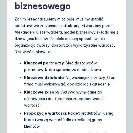
biznesowego
S
o
Zanim przeanalizujemy mitologię, musimy ustalić
podstawowe zrozumienie struktury. Stworzony przez
lu
Alexandera Osterwaldera, model biznesowy składa się z
ti
dziewięciu bloków. Te bloki opisują sposób, w jaki
organizacja tworzy, dostarcza i wykorzystuje wartość.
o
Dziewięć bloków to:
n
Kluczowi partnerzy
: Sieć dostawców i
s
partnerów, która sprawia, że model działa.
Kluczowe działania
: Najważniejsze rzeczy, które
firma musi wykonywać, aby działać skutecznie.
Kluczowe zasoby
: Aktywa wymagane do
oferowania i dostarczania zaproponowanej
wartości.
Propozycje wartości
: Pakiet produktów i usług,
które tworzą wartość dla określonej grupy
klientów.