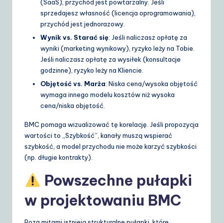
(SaaS), przychód jest powtarzalny. Jeśli
sprzedajesz własność (licencja oprogramowania),
przychód jest jednorazowy.
Wynik vs. Starać się
: Jeśli naliczasz opłatę za
wyniki (marketing wynikowy), ryzyko leży na Tobie.
Jeśli naliczasz opłatę za wysiłek (konsultacje
godzinne), ryzyko leży na Kliencie.
Objętość vs. Marża
: Niska cena/wysoka objętość
wymaga innego modelu kosztów niż wysoka
cena/niska objętość.
BMC pomaga wizualizować tę korelację. Jeśli propozycja
wartości to „Szybkość”, kanały muszą wspierać
szybkość, a model przychodu nie może karzyć szybkości
(np. długie kontrakty).
Powszechne pułapki
w projektowaniu BMC
Poza mitami istnieją strukturalne pułapki, które