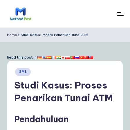
Skip
to
M
content
e
Home
»
Studi Kasus: Proses Penarikan Tunai ATM
t
h
Read this post in:
o
Posted
d
UML
in
P
Studi Kasus: Proses
o
Penarikan Tunai ATM
s
t
Pendahuluan
In