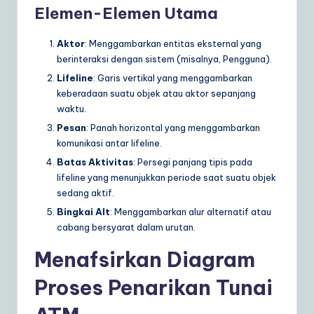
ly
Elemen-Elemen Utama
G
Aktor
: Menggambarkan entitas eksternal yang
ui
berinteraksi dengan sistem (misalnya, Pengguna).
d
Lifeline
: Garis vertikal yang menggambarkan
keberadaan suatu objek atau aktor sepanjang
e
waktu.
t
Pesan
: Panah horizontal yang menggambarkan
komunikasi antar lifeline.
o
Batas Aktivitas
: Persegi panjang tipis pada
A
lifeline yang menunjukkan periode saat suatu objek
I
sedang aktif.
Bingkai Alt
: Menggambarkan alur alternatif atau
&
cabang bersyarat dalam urutan.
S
Menafsirkan Diagram
o
Proses Penarikan Tunai
ft
w