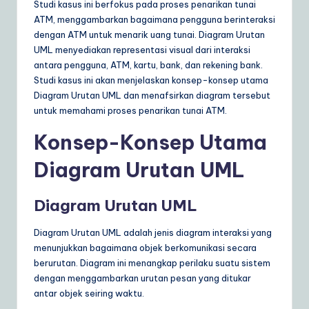
d
Studi kasus ini berfokus pada proses penarikan tunai
o
ATM, menggambarkan bagaimana pengguna berinteraksi
dengan ATM untuk menarik uang tunai. Diagram Urutan
n
UML menyediakan representasi visual dari interaksi
e
antara pengguna, ATM, kartu, bank, dan rekening bank.
Studi kasus ini akan menjelaskan konsep-konsep utama
si
Diagram Urutan UML dan menafsirkan diagram tersebut
a
untuk memahami proses penarikan tunai ATM.
n
Konsep-Konsep Utama
|
Diagram Urutan UML
Y
o
Diagram Urutan UML
u
Diagram Urutan UML adalah jenis diagram interaksi yang
r
menunjukkan bagaimana objek berkomunikasi secara
berurutan. Diagram ini menangkap perilaku suatu sistem
D
dengan menggambarkan urutan pesan yang ditukar
ai
antar objek seiring waktu.